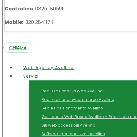
Centralino:
0825 1805911
Mobile:
320 2841174
CHIAMA
Web Agency Avellino
Servizi
Realizzazione Siti Web Avellino
Realizzazione e-commerce Avellino
Seo e Posizionamento Avellino
Gestionale Web Based Avellino – Realizzalo con
Siti web accessibili Avellino
Software personalizzati Avellino