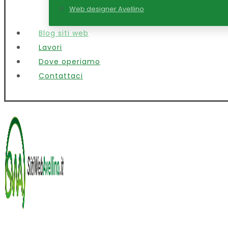
Web designer Avellino
Blog siti web
Lavori
Dove operiamo
Contattaci