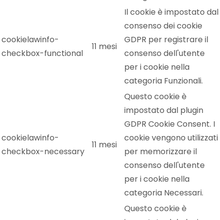
Il cookie è impostato dal
consenso dei cookie
cookielawinfo-
GDPR per registrare il
11 mesi
checkbox-functional
consenso dell'utente
per i cookie nella
categoria Funzionali.
Questo cookie è
impostato dal plugin
GDPR Cookie Consent. I
cookielawinfo-
cookie vengono utilizzati
11 mesi
checkbox-necessary
per memorizzare il
consenso dell'utente
per i cookie nella
categoria Necessari.
Questo cookie è