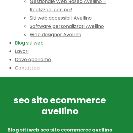
Gestionale Web Based Avellino –
Realizzalo con noi!
Siti web accessibili Avellino
Software personalizzati Avellino
Web designer Avellino
Blog siti web
Lavori
Dove operiamo
Contattaci
seo sito ecommerce
avellino
Blog siti web
seo sito ecommerce avellino