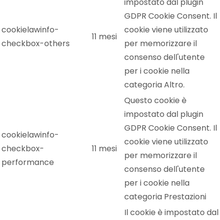
impostato dal plugin
GDPR Cookie Consent. Il
cookielawinfo-
cookie viene utilizzato
11 mesi
checkbox-others
per memorizzare il
consenso dell'utente
per i cookie nella
categoria Altro.
Questo cookie è
impostato dal plugin
GDPR Cookie Consent. Il
cookielawinfo-
cookie viene utilizzato
checkbox-
11 mesi
per memorizzare il
performance
consenso dell'utente
per i cookie nella
categoria Prestazioni
Il cookie è impostato dal